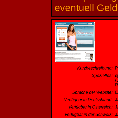
eventuell Gel
Kurzbeschreibung:
P
Spezielles:
s
(
R
Sprache der Website:
E
Verfügbar in Deutschland:
J
Verfügbar in Österreich:
J
Verfügbar in der Schweiz:
J