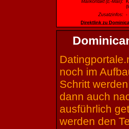
Mailkontakt (E-Mail):
K
(
Zusatzinfos:
-
Direktlink zu Domini
Dominican
Datingportale.
noch im Aufba
Schritt werden
dann auch na
ausführlich ge
werden den Tes