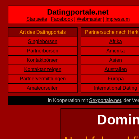
Datingportale.net
Startseite
|
Facebook
|
Webmaster
|
Impressum
Art des Datingportals
Partnersuche nach Herk
Singlebörsen
Afrika
Partnerbörsen
Amerika
Kontaktbörsen
Asien
Kontaktanzeigen
Australien
Partnervermittlungen
Europa
Amateurseiten
International Dating
In Kooperation mit
Sexportale.net
, der Ve
Domin